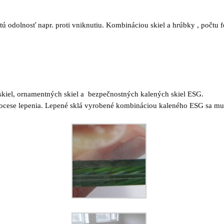
tú odolnosť napr. proti vniknutiu. Kombináciou skiel a hrúbky , počtu fó
skiel, ornamentných skiel a bezpečnostných kalených skiel ESG.
procese lepenia. Lepené sklá vyrobené kombináciou kaleného ESG sa mu