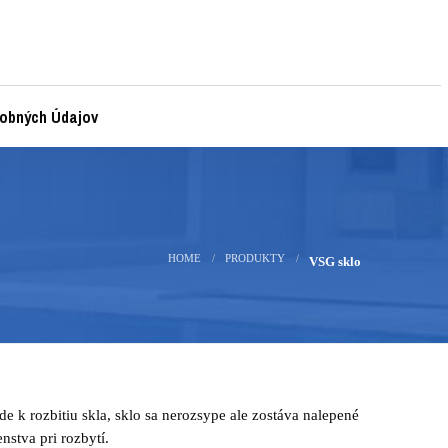
obných Údajov
HOME
PRODUKTY
VSG sklo
e k rozbitiu skla, sklo sa nerozsype ale zostáva nalepené
nstva pri rozbytí.