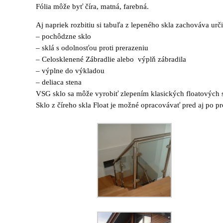
Fólia môže byť číra, matná, farebná.
Aj napriek rozbitiu si tabuľa z lepeného skla zachováva urči
– pochôdzne sklo
– sklá s odolnosťou proti prerazeniu
– Celosklenené Zábradlie alebo výplň zábradila
– výplne do výkladou
– deliaca stena
VSG sklo sa môže vyrobiť zlepením klasických floatových 
Sklo z číreho skla Float je možné opracovávať pred aj po 