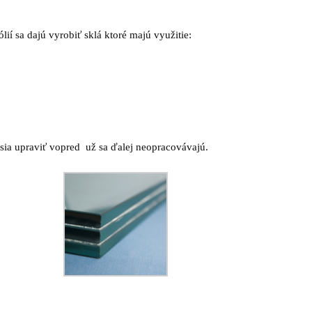
lií sa dajú vyrobiť sklá ktoré majú využitie:
sia upraviť vopred už sa ďalej neopracovávajú.