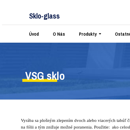
Sklo-glass
Úvod
O Nás
Produkty
Ostatné
VSG sklo
Vyrába sa plošným zlepením dvoch alebo viacerých tabúľ čír
na fólii a tým znižuje možné poranenia. Použitie: ako celos